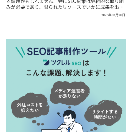
る課題かもしれません。特にSEO施策は継続的な取り組
みが必要であり、限られたリソースでいかに成果を出せ
るかが重要でしょう。今回は、少数精鋭のマーケティン
2025年03月28日
グチームでSEOや広告施策などを担当するエンバーポイ
ントホールディングス株式会社・譲原さまに、ツクレル
SEOの導入背景と成果についてうかがいました。