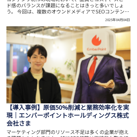
ド感のバランスが課題になることはきっと多いでしょ
う。 今回は、複数のオウンドメディアでSEOコンテンツ
の編集を担当する、株式会社ウェブクルー・吉田さまに
2025年04月04日
インタビュー。抱えていた課題とツクレルSEOの導入背
景、活用によって得られた成果などをうかがいました。
チームのリソース不足、企画～記事公開までのリードタ
イムに関して、課題解決につながった事例をご紹介しま
す。
【導入事例】原価50%削減と業務効率化を実
現│エンバーポイントホールディングス株式
会社さま
マーケティング部門のリソース不足は多くの企業が抱え