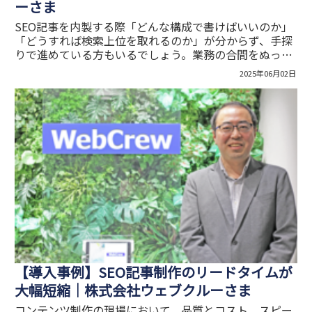
ーさま
SEO記事を内製する際「どんな構成で書けばいいのか」
「どうすれば検索上位を取れるのか」が分からず、手探
りで進めている方もいるでしょう。業務の合間をぬって
制作しても、なかなか成果につながらないという悩みを
2025年06月02日
抱えるケースは少なくありません。今回は、火災保険の
請求サポートを行う株式会社火災保険請求相談センター
の船形さまに、ツクレルSEO導入の背景とその効果につ
いてうかがいました。
【導入事例】SEO記事制作のリードタイムが
大幅短縮│株式会社ウェブクルーさま
コンテンツ制作の現場において、品質とコスト、スピー