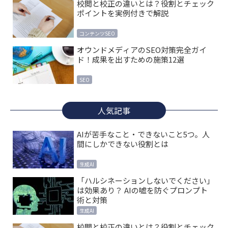
校閲と校正の違いとは？役割とチェック
ポイントを実例付きで解説
コンテンツSEO
オウンドメディアのSEO対策完全ガイ
ド！成果を出すための施策12選
SEO
人気記事
AIが苦手なこと・できないこと5つ。人
間にしかできない役割とは
生成AI
「ハルシネーションしないでください」
は効果あり？ AIの嘘を防ぐプロンプト
術と対策
生成AI
校閲と校正の違いとは？役割とチェック