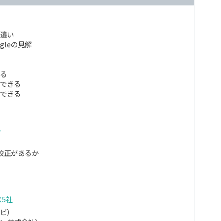
違い
gleの見解
きる
できる
できる
ト
校正があるか
ス5社
ナビ）