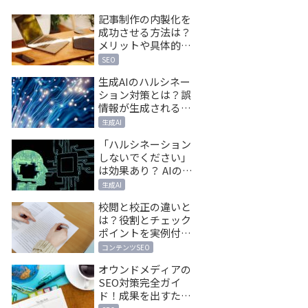
記事制作の内製化を
成功させる方法は？
メリットや具体的な
手順を詳細解説！
SEO
生成AIのハルシネー
ション対策とは？誤
情報が生成される原
因と対策5つ
生成AI
「ハルシネーション
しないでください」
は効果あり？ AIの嘘
を防ぐプロンプト術
生成AI
と対策
校閲と校正の違いと
は？役割とチェック
ポイントを実例付き
で解説
コンテンツSEO
オウンドメディアの
SEO対策完全ガイ
ド！成果を出すため