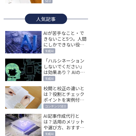
の施策12選
SEO
人気記事
AIが苦手なこと・で
きないこと5つ。人間
にしかできない役割
とは
生成AI
「ハルシネーション
しないでください」
は効果あり？ AIの嘘
を防ぐプロンプト術
生成AI
と対策
校閲と校正の違いと
は？役割とチェック
ポイントを実例付き
で解説
コンテンツSEO
AI記事作成代行と
は？活用のメリット
や選び方、おすすめ
サービス5選
生成AI