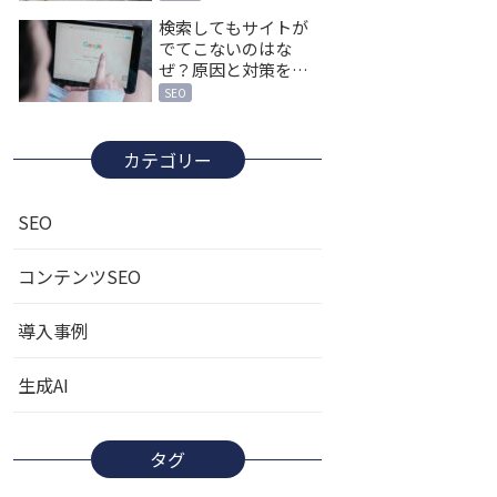
検索してもサイトが
でてこないのはな
ぜ？原因と対策を詳
しく解説
SEO
カテゴリー
SEO
コンテンツSEO
導入事例
生成AI
タグ