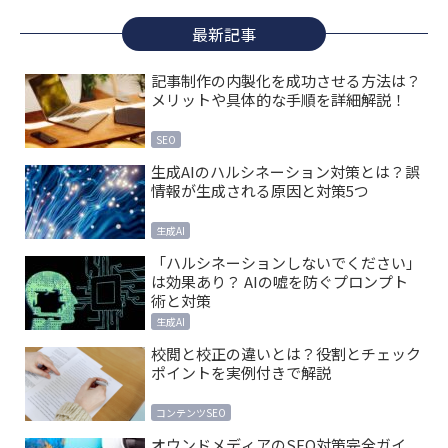
最新記事
記事制作の内製化を成功させる方法は？
メリットや具体的な手順を詳細解説！
SEO
生成AIのハルシネーション対策とは？誤
情報が生成される原因と対策5つ
生成AI
「ハルシネーションしないでください」
は効果あり？ AIの嘘を防ぐプロンプト
術と対策
生成AI
校閲と校正の違いとは？役割とチェック
ポイントを実例付きで解説
コンテンツSEO
オウンドメディアのSEO対策完全ガイ